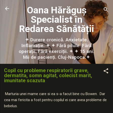
Treceți la conținutul principal
Oana Hărăguș
Specialist în
Redarea Sănătății
✦ Durere cronică. Anxietate.
Inflamație. ✦ ✦ Fără pilule. Fără
operații. Fără exerciții. ✦ ✦ 15 ani.
Mii de pacienți. Cluj-Napoca.✦
Copil cu probleme respiratorii grave,
dermatita, somn agitat, colecist marit,
imunitate scazuta
Marturia unei mame care si ea s-a facut bine cu Bowen. Dar
cea mai fericita a fost pentru copilul ei care avea probleme de
bebelus.