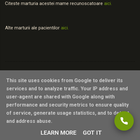
Citeste marturia acestei mame recunoscatoare
aici.
Alte marturii ale pacientilor
aici.
This site uses cookies from Google to deliver its
services and to analyze traffic. Your IP address and
user-agent are shared with Google along with
performance and security metrics to ensure quality
of service, generate usage statistics, and to detect
Un produs Blogger
and address abuse.
©2026 Oana Hărăguș - Terapia Bowen în Cluj
LEARN MORE
GOT IT