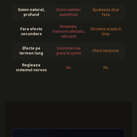
Somn natural,
Somn sedativ,
Ajusteaza doar
profund
superficial
faza
Ameteala,
Fara efecte
Eficienta scade in
memorie afectata,
secundare
timp
rebound
Efecte pe
Insomnie mai
Efect temporar
termen lung
grava la oprire
Regleaza
Nu
Nu
sistemul nervos