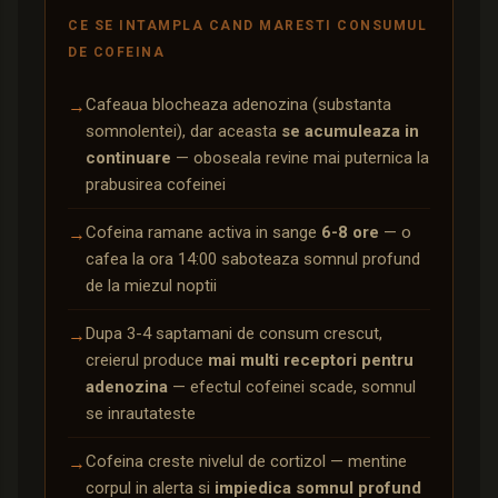
CE SE INTAMPLA CAND MARESTI CONSUMUL
DE COFEINA
Cafeaua blocheaza adenozina (substanta
→
somnolentei), dar aceasta
se acumuleaza in
continuare
— oboseala revine mai puternica la
prabusirea cofeinei
Cofeina ramane activa in sange
6-8 ore
— o
→
cafea la ora 14:00 saboteaza somnul profund
de la miezul noptii
Dupa 3-4 saptamani de consum crescut,
→
creierul produce
mai multi receptori pentru
adenozina
— efectul cofeinei scade, somnul
se inrautateste
Cofeina creste nivelul de cortizol — mentine
→
corpul in alerta si
impiedica somnul profund