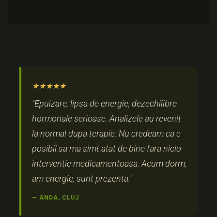
+
Potrivit si pentru ture de noapte sau program
neregulat
 Prima sedinta: 0752 172 933
+
Plan de consolidare pe termen lung
 Programeaza-te: 0752 172 933
★★★★★
"Epuizare, lipsa de energie, dezechilibre
hormonale serioase. Analizele au revenit
la normal dupa terapie. Nu credeam ca e
posibil sa ma simt atat de bine fara nicio
interventie medicamentoasa. Acum dorm,
am energie, sunt prezenta."
— ANDA, CLUJ