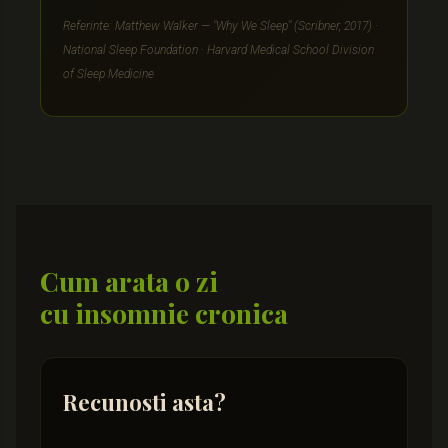
Referinte: Matthew Walker — "Why We Sleep" (Scribner, 2017) ·
National Sleep Foundation · Harvard Medical School Division
of Sleep Medicine
Cum arata o zi
cu insomnie cronica
Recunosti asta?