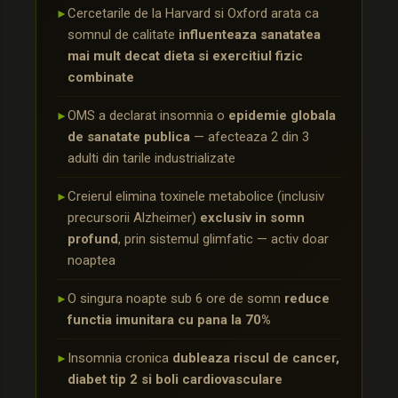
Cercetarile de la Harvard si Oxford arata ca
►
somnul de calitate
influenteaza sanatatea
mai mult decat dieta si exercitiul fizic
combinate
OMS a declarat insomnia o
epidemie globala
►
de sanatate publica
— afecteaza 2 din 3
adulti din tarile industrializate
Creierul elimina toxinele metabolice (inclusiv
►
precursorii Alzheimer)
exclusiv in somn
profund
, prin sistemul glimfatic — activ doar
noaptea
O singura noapte sub 6 ore de somn
reduce
►
functia imunitara cu pana la 70%
Insomnia cronica
dubleaza riscul de cancer,
►
diabet tip 2 si boli cardiovasculare