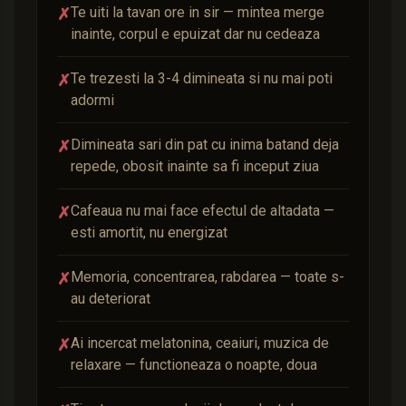
Te uiti la tavan ore in sir — mintea merge
✗
inainte, corpul e epuizat dar nu cedeaza
Te trezesti la 3-4 dimineata si nu mai poti
✗
adormi
Dimineata sari din pat cu inima batand deja
✗
repede, obosit inainte sa fi inceput ziua
Cafeaua nu mai face efectul de altadata —
✗
esti amortit, nu energizat
Memoria, concentrarea, rabdarea — toate s-
✗
au deteriorat
Ai incercat melatonina, ceaiuri, muzica de
✗
relaxare — functioneaza o noapte, doua