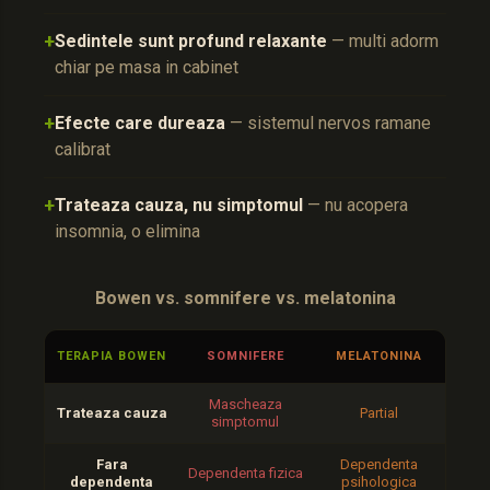
+
Sedintele sunt profund relaxante
— multi adorm
chiar pe masa in cabinet
+
Efecte care dureaza
— sistemul nervos ramane
calibrat
+
Trateaza cauza, nu simptomul
— nu acopera
insomnia, o elimina
Bowen vs. somnifere vs. melatonina
TERAPIA BOWEN
SOMNIFERE
MELATONINA
Mascheaza
Trateaza cauza
Partial
simptomul
Fara
Dependenta
Dependenta fizica
dependenta
psihologica