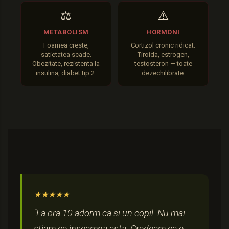
⚖️
⚠️
METABOLISM
HORMONI
Foamea creste,
Cortizol cronic ridicat.
satietatea scade.
Tiroida, estrogen,
Obezitate, rezistenta la
testosteron — toate
insulina, diabet tip 2.
dezechilibrate.
★★★★★
"La ora 10 adorm ca si un copil. Nu mai
stiam ce inseamna asta. Credeam ca e