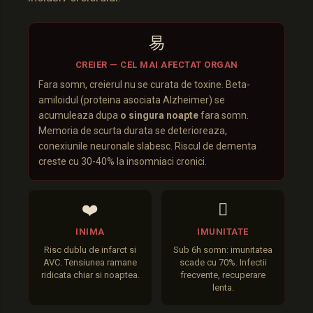
易
CREIER — CEL MAI AFECTAT ORGAN
Fara somn, creierul nu se curata de toxine. Beta-
amiloidul (proteina asociata Alzheimer) se
acumuleaza dupa
o singura noapte
fara somn.
Memoria de scurta durata se deterioreaza,
conexiunile neuronale slabesc. Riscul de dementa
creste cu 30-40% la insomniaci cronici.
❤️
️
INIMA
IMUNITATE
Risc dublu de infarct si
Sub 6h somn: imunitatea
AVC. Tensiunea ramane
scade cu 70%. Infectii
ridicata chiar si noaptea.
frecvente, recuperare
lenta.